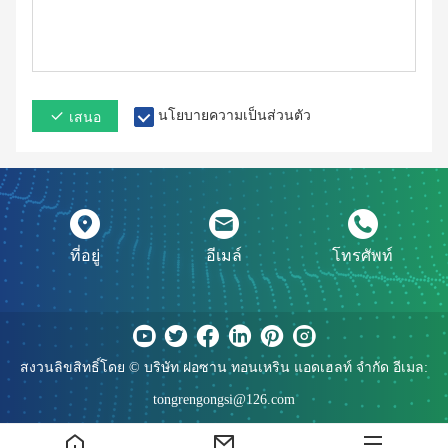
นโยบายความเป็นส่วนตัว
เสนอ
ที่อยู่
อีเมล์
โทรศัพท์
สงวนลิขสิทธิ์โดย © บริษัท ฝอซาน ทอนเหริน แอดเฮลท์ จำกัด อีเมล:
tongrengongsi@126.com