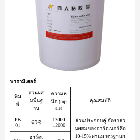
พารามิเตอร์
ส่วนผส
ความห
พิม
มพื้นฐ
คุณสมบัติ
นืด (mp
พ์
a.s)
าน
PB
13000
ส่วนประกอบคู่ อัตราส่ว
พีวีซี
01
±2000
นผสมของฮาร์ดเนอร์คือ
10-15% ผ่านมาตรฐานก
ฮาร์ดเ