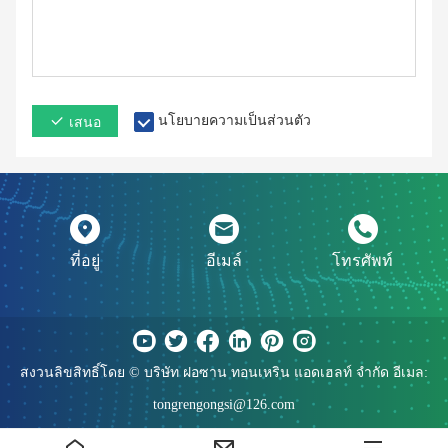
นโยบายความเป็นส่วนตัว
เสนอ
ที่อยู่
อีเมล์
โทรศัพท์
สงวนลิขสิทธิ์โดย © บริษัท ฝอซาน ทอนเหริน แอดเฮลท์ จำกัด อีเมล:
tongrengongsi@126.com