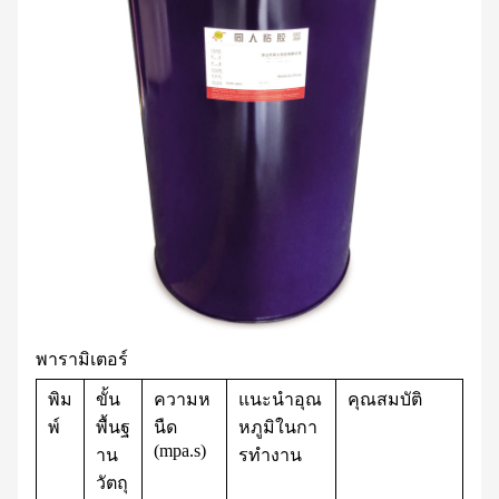
พารามิเตอร์
พิม
ขั้น
ความห
แนะนำอุณ
คุณสมบัติ
พ์
พื้นฐ
นืด
หภูมิในกา
(mpa.s)
าน
รทำงาน
วัตถุ