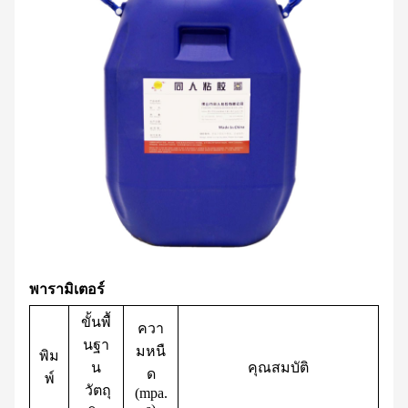
พารามิเตอร์
ขั้นพื้
ควา
นฐา
มหนื
พิม
น
คุณสมบัติ
ด
พ์
วัตถุ
(mpa.